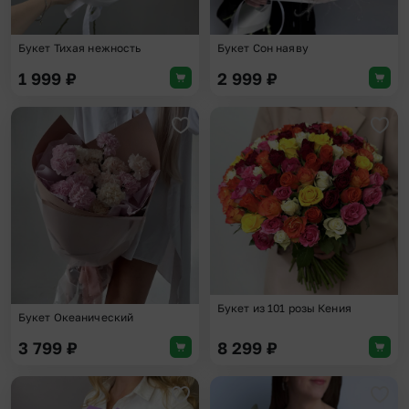
Букет Тихая нежность
Букет Сон наяву
1 999
₽
2 999
₽
Добавить в избранное
Доба
Букет из 101 розы Кения
Букет Океанический
3 799
₽
8 299
₽