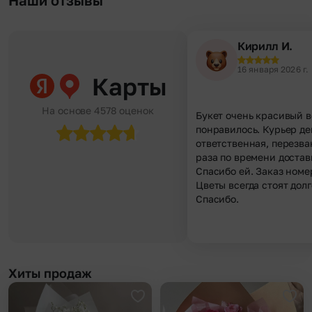
Кирилл И.
16 января 2026 г.
Карты
На основе 4578 оценок
Букет очень красивый в
понравилось. Курьер д
ответственная, перезва
раза по времени достав
Спасибо ей. Заказ номе
Цветы всегда стоят долг
Спасибо.
Хиты продаж
Добавить в избранное
Доба