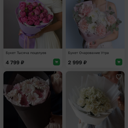
Добавить в избранное
Доба
Букет Тысяча поцелуев
Букет Очарование Утра
4 799
₽
2 999
₽
Добавить в избранное
Доба