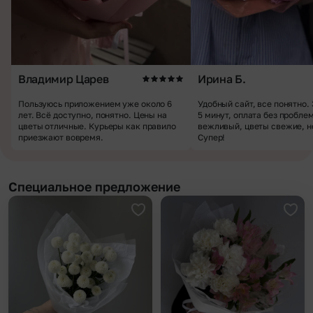
Владимир Царев
Ирина Б.
Пользуюсь приложением уже около 6
Удобный сайт, все понятно.
лет. Всё доступно, понятно. Цены на
5 минут, оплата без пробле
цветы отличные. Курьеры как правило
вежливый, цветы свежие, н
приезжают вовремя.
Супер!
Специальное предложение
Добавить в избранное
Доба