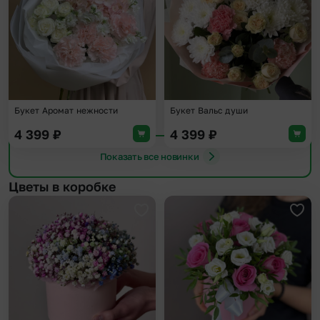
Букет Аромат нежности
Букет Вальс души
4 399
₽
4 399
₽
Показать все новинки
Цветы в коробке
Добавить в избранное
Доба