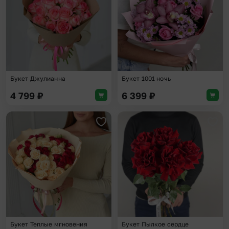
Букет Джулианна
Букет 1001 ночь
4 799
₽
6 399
₽
Добавить в избранное
Доба
Букет Теплые мгновения
Букет Пылкое сердце