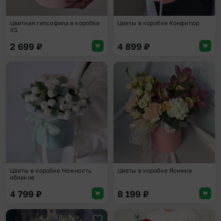
Цветная гипсофила в коробке
Цветы в коробке Конфитюр
XS
2 699
₽
4 899
₽
Добавить в избранное
Доба
Цветы в коробке Нежность
Цветы в коробке Ясмина
облаков
4 799
₽
8 199
₽