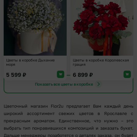
Добавить в избранное
Доба
Цветы в коробке Дыхание
Цветы в коробке Королевская
моря
грация
5 599
₽
6 899
₽
Показать все цветы в коробке
Цветочный магазин Flor2u предлагает Вам каждый день
широкий ассортимент свежих цветов в Ярославле с
прекрасным ароматом. Единственное, что нужно – это
выбрать тип понравившихся композиций и заказать букет.
Дальше менеджеры позаботятся о деталях заказа, он будет