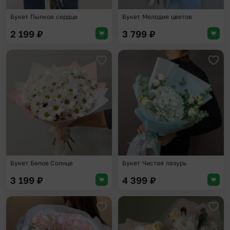
Букет Пылкое сердце
Букет Мелодия цветов
2 199
₽
3 799
₽
Добавить в избранное
Доба
Букет Белое Солнце
Букет Чистая лазурь
3 199
₽
4 399
₽
Добавить в избранное
Доба